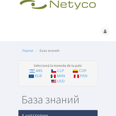
Портал
База знаний
Seleccioná la moneda de tu país:
ARS
CLP
COP
EUR
MXN
PEN
USD
База знаний