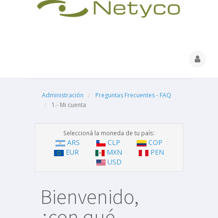
Administración
Preguntas Frecuentes - FAQ
1.- Mi cuenta
Seleccioná la moneda de tu país:
ARS
CLP
COP
EUR
MXN
PEN
USD
Bienvenido,
¿con qué