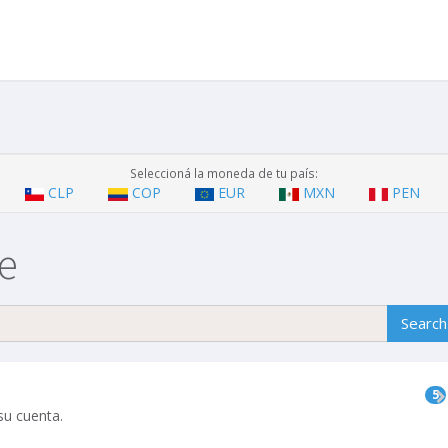
Seleccioná la moneda de tu país:
CLP
COP
EUR
MXN
PEN
e
5
su cuenta.