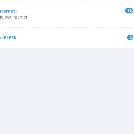
nternet)
11
o por internet
ol PLESK
3