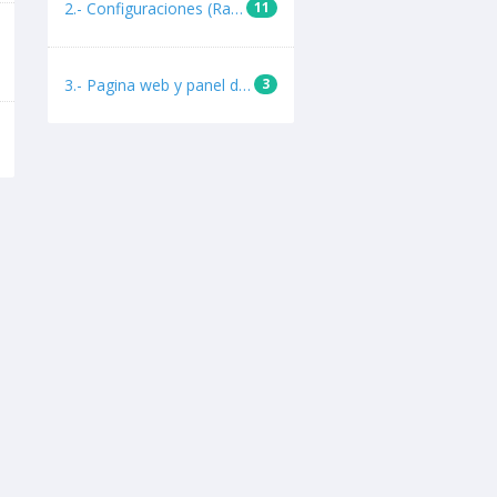
2.- Configuraciones (Radio por internet)
11
3.- Pagina web y panel de control PLESK
3