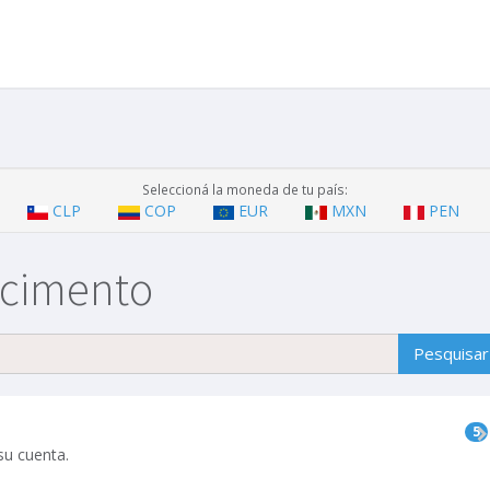
Seleccioná la moneda de tu país:
CLP
COP
EUR
MXN
PEN
ecimento
5
su cuenta.