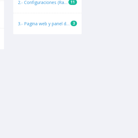
2.- Configuraciones (Radio por internet)
11
3.- Pagina web y panel de control PLESK
3