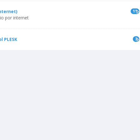
nternet)
11
o por internet
ol PLESK
3