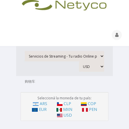
购物车
Seleccioná la moneda de tu país:
ARS
CLP
COP
EUR
MXN
PEN
USD