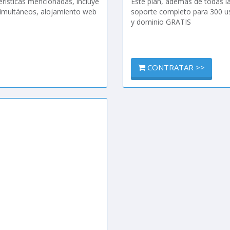
erísticas mencionadas, incluye
Este plan, además de todas la
simultáneos, alojamiento web
soporte completo para 300 u
y dominio GRATIS
CONTRATAR >>