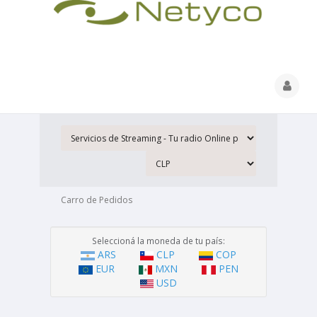
Carro de Pedidos
Seleccioná la moneda de tu país:
ARS
CLP
COP
EUR
MXN
PEN
USD