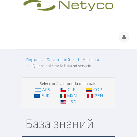
Портал
База знаний
1.- Mi cuenta
Quiero solicitar la baja mi servicio
Seleccioná la moneda de tu país:
ARS
CLP
COP
EUR
MXN
PEN
USD
База знаний