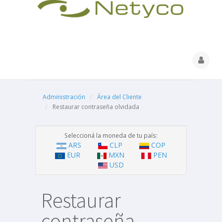
Administración
Área del Cliente
Restaurar contraseña olvidada
Seleccioná la moneda de tu país:
ARS
CLP
COP
EUR
MXN
PEN
USD
Restaurar
contraseña