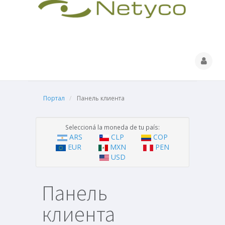
Портал
Панель клиента
Seleccioná la moneda de tu país:
ARS
CLP
COP
EUR
MXN
PEN
USD
Панель
клиента