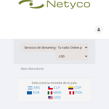
Mein Warenkorb
Seleccioná la moneda de tu país:
ARS
CLP
COP
EUR
MXN
PEN
USD