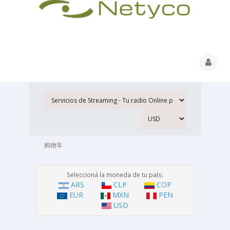
购物车
Seleccioná la moneda de tu país:
ARS
CLP
COP
EUR
MXN
PEN
USD