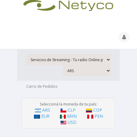
Carro de Pedidos
Seleccioná la moneda de tu país:
ARS
CLP
COP
EUR
MXN
PEN
USD