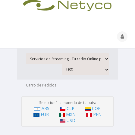
Carro de Pedidos
Seleccioná la moneda de tu país:
ARS
CLP
COP
EUR
MXN
PEN
USD